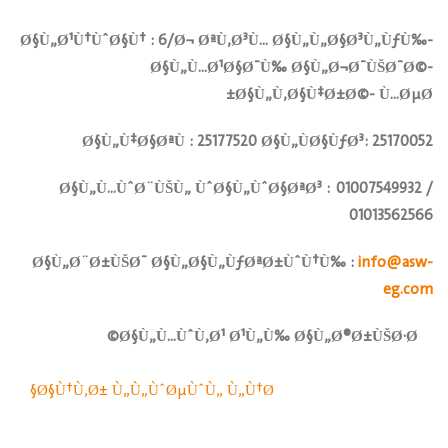
Ø§Ù„Ø¹Ù†ÙˆØ§Ù† : 6/Ø¬ ØªÙ‚Ø³Ù… Ø§Ù„Ù„Ø§Ø³Ù„ÙƒÙ‰-
Ø§Ù„Ù…Ø¹Ø§Ø¯Ù‰ Ø§Ù„Ø¬Ø¯ÙŠØ¯Ø©-
Ø§Ù„Ù‚Ø§Ù‡Ø±Ø©- Ù…ØµØ±
Ø§Ù„Ù‡Ø§ØªÙ : 25177520 Ø§Ù„ÙØ§ÙƒØ³: 25170052
Ø§Ù„Ù…ÙˆØ¨ÙŠÙ„ ÙˆØ§Ù„ÙˆØ§ØªØ³ : 01007549932 /
01013562566
Ø§Ù„Ø¨Ø±ÙŠØ¯ Ø§Ù„Ø§Ù„ÙƒØªØ±ÙˆÙ†Ù‰ :
info@asw-
eg.com
Ø§Ù„Ù…ÙˆÙ‚Ø¹ Ø¹Ù„Ù‰ Ø§Ù„Ø®Ø±ÙŠØ·Ø©
Ø§Ù†Ù‚Ø± Ù„Ù„ÙˆØµÙˆÙ„ Ù„Ù†Ø§