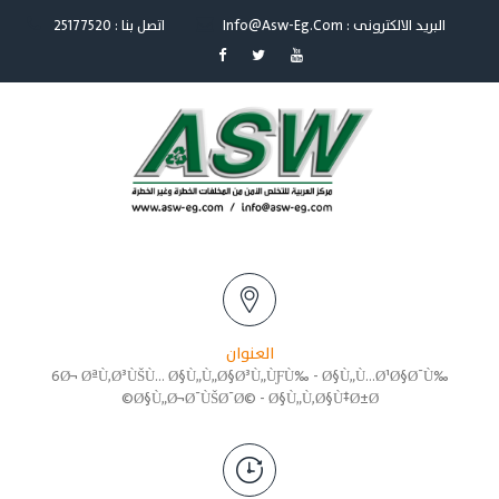
Info@asw-Eg.com : البريد الالكترونى
اتصل بنا : 25177520
العنوان
6Ø¬ ØªÙ‚Ø³ÙŠÙ… Ø§Ù„Ù„Ø§Ø³Ù„ÙƑÙ‰ - Ø§Ù„Ù…Ø¹Ø§Ø¯Ù‰
Ø§Ù„Ø¬Ø¯ÙŠØ¯Ø© - Ø§Ù„Ù‚Ø§Ù‡Ø±Ø©