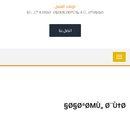
اوقات العمل
Ù…Ù† 8 ØΜØ¨Ø§Ø­Ø§ Ø­ØªÙ‰ 4 Ù…Ø³Ø§Ø¡Ø§
اتصل بنا
Ø§ØªØΜÙ„ Ø¨Ù†Ø§